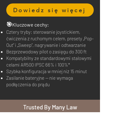
Dowiedz się więcej
🎯
Kluczowe cechy
:
Cztery tryby: sterowanie joystickiem,
ćwiczenia z ruchomym celem, presety „Pop-
Out” i „Sweep”, nagrywanie i odtwarzanie
Bezprzewodowy pilot o zasięgu do 300 ft
Kompatybilny ze standardowymi stalowymi
celami AR500 IPSC 66% i 100%*
Szybka konfiguracja w mniej niż 15 minut
Zasilanie bateryjne — nie wymaga
podłączenia do prądu
Trusted By Many Law
Enforcement Agencies
Abilene
Blaine
LEO