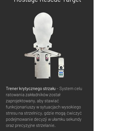
Trener krytycznego strzału
– System celu
ratowania zakładników został
zaprojektowany, aby stawiać
funkcjonariuszy w sytuacjach wysokiego
stresu na strzelnicy, gdzie mogą ćwiczyć
podejmowanie decyzji w ułamku sekundy
oraz precyzyjne strzelanie.