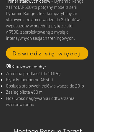
Trener stalowych celów
– Dynamic Range
X1 Pro (AR500) to potężny model z serii
Dynamic Range. Jest kompatybilny ze
stalowymi celami o wadze do 20 funtów i
wyposażony w przednią płytę ze stali
AR500, zaprojektowaną z myślą o
intensywnych sesjach treningowych.
Dowiedz się więcej
🎯
Kluczowe cechy
:
Zmienna prędkość (do 10 ft/s)
Płyta kuloodporna AR500
Obsługa stalowych celów o wadze do 20 lb
Zasięg pilota 450 m
Możliwość nagrywania i odtwarzania
wzorców ruchu
Hostage Rescue Target